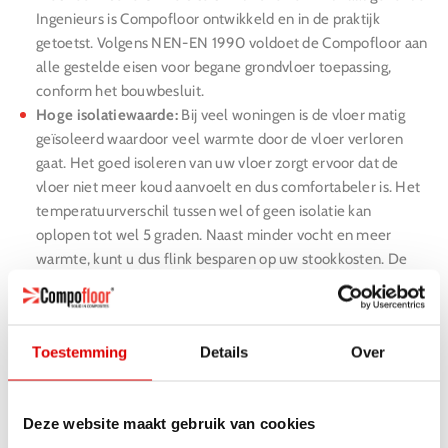
Ingenieurs is Compofloor ontwikkeld en in de praktijk
getoetst. Volgens NEN-EN 1990 voldoet de Compofloor aan
alle gestelde eisen voor begane grondvloer toepassing,
conform het bouwbesluit.
Hoge isolatiewaarde:
Bij veel woningen is de vloer matig
geïsoleerd waardoor veel warmte door de vloer verloren
gaat. Het goed isoleren van uw vloer zorgt ervoor dat de
vloer niet meer koud aanvoelt en dus comfortabeler is. Het
temperatuurverschil tussen wel of geen isolatie kan
oplopen tot wel 5 graden. Naast minder vocht en meer
warmte, kunt u dus flink besparen op uw stookkosten. De
vloer heeft een RC-waarde van 4,38 m2K/W.
Eenvoudige en snelle montage:
Compofloor wordt in onze
eigen fabriek geprefabriceerd en staat hiermee garant voor
Toestemming
Details
Over
een stabiele kwaliteit en snelle montage. Doordat de
elementen in elkaar worden geklikt passen de elementen
100%.
Deze website maakt gebruik van cookies
Geen afval:
Compofloor wordt Prefab aangeleverd. Dit