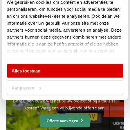
betekent dat er tijdens de montage van de vloer geen
We gebruiken cookies om content en advertenties te
verspanende bewerkingen uitgevoerd worden. De overlast
personaliseren, om functies voor social media te bieden
voor de bewoners en de buurt wordt hierdoor tot minimum
en om ons websiteverkeer te analyseren. Ook delen we
beperkt. Ook is er tijdens de montage weinig rest-materiaal
informatie over uw gebruik van onze site met onze
zodat uw woning niet wordt vervuild.
partners voor social media, adverteren en analyse. Deze
partners kunnen deze gegevens combineren met andere
informatie die u aan ze heeft verstrekt of die ze hebben
verzameld op basis van uw gebruik van hun services.
Ja, ik wil een
Alles toestaan
vrijblijvende
offerte ontvangen
Aanpassen
Bent u benieuwd wat het bij uw project of bij u thuis zal
kosten? Vraag een vrijblijvende offerte aan.
Offerte aanvragen