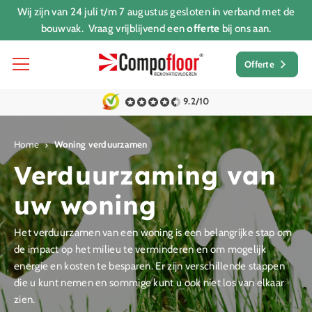
Wij zijn van 24 juli t/m 7 augustus gesloten in verband met de
bouwvak. Vraag vrijblijvend een
offerte
bij ons aan.
Offerte
9.2/10
Home
Woning verduurzamen
Verduurzaming van
uw woning
Het verduurzamen van een woning is een belangrijke stap om
de impact op het milieu te verminderen en om mogelijk
energie en kosten te besparen. Er zijn verschillende stappen
die u kunt nemen en sommige kunt u ook niet los van elkaar
zien.