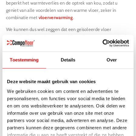
beperkt het warmteverlies en de optrek van kou, zodat u
geniet van alle voordelen van een warme vloer, zeker in
combinatie met
vloerverwarming
.
We kunnen dus wel zeggen dat een geïsoleerde vloer
voordelen heeft. U hoeft namelijk minder te stoken, omdat de
warmte in huis blijft en daardoor bespaart u automatisch meer
energie. Daarnaast ervaart u ook meer comfort in huis. We
weten allemaal hoe vervelend het is om koude voeten te
Toestemming
Details
Over
hebben. Met koude voeten, krijgt u het vaak zelf ook koud,
zelfs met de verwarming op dertig graden! Met warme voeten
kan 18 graden in de winter al heel comfortabel zijn in huis. Een
Deze website maakt gebruik van cookies
geïsoleerde vloer houdt de vloer warm en daarom is dat zo
We gebruiken cookies om content en advertenties te
effectief voor een aangename leefomgeving.
personaliseren, om functies voor social media te bieden
en om ons websiteverkeer te analyseren. Ook delen we
informatie over uw gebruik van onze site met onze
partners voor social media, adverteren en analyse. Deze
partners kunnen deze gegevens combineren met andere
informatie die u aan ze heeft verstrekt of die ze hebben