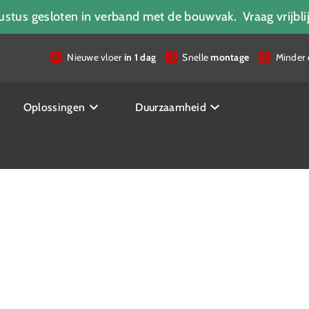
ugustus gesloten in verband met de bouwvak. Vraag vrijbl
Nieuwe vloer
in 1 dag
Snelle
montage
Minder
Oplossingen
Duurzaamheid