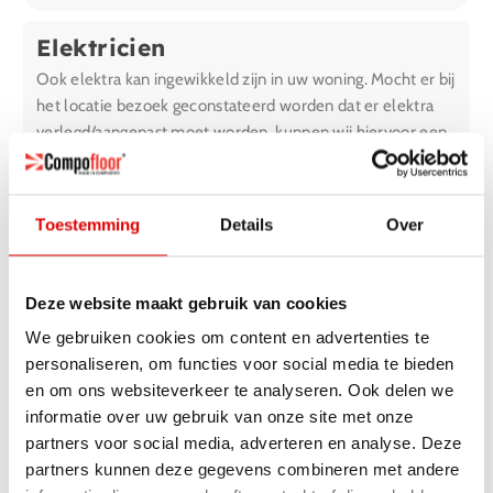
Elektricien
Ook elektra kan ingewikkeld zijn in uw woning. Mocht er bij
het locatie bezoek geconstateerd worden dat er elektra
verlegd/aangepast moet worden, kunnen wij hiervoor een
van onze partners inschakelen.
In- en uithuizen
Toestemming
Details
Over
Wij zijn geen verhuisbedrijf, maar kunnen u hierin wel
assisteren en ontzorgen. Heeft u tijdelijk een
Deze website maakt gebruik van cookies
verhuiscontainer nodig? Of een extra handje? Dan kan
Compofloor u hierbij helpen.
We gebruiken cookies om content en advertenties te
personaliseren, om functies voor social media te bieden
en om ons websiteverkeer te analyseren. Ook delen we
Zit uw aanvullende
informatie over uw gebruik van onze site met onze
partners voor social media, adverteren en analyse. Deze
dienst er niet bij?
partners kunnen deze gegevens combineren met andere