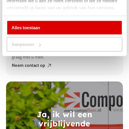
informatie die u aan ze heeft verstrekt of die ze hebben
Iedere woning is anders en het kan voorkomen dat er
verzameld op basis van uw gebruik van hun services.
aanvullende werkzaamheden moeten plaats vinden.
Hierbij kunt u denken aan het verwijderen van isolatie
parels in uw kruipruimte, egaliseren van een
Alles toestaan
aangrenzende beton vloer of een verlijmde topvloer
laten verwijderen.
Aanpassen
Vraag ons gerust naar de mogelijkheden! Wij denken
graag met u mee.
Neem contact op
Ja, ik wil een
vrijblijvende