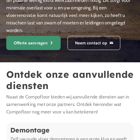
ter plaatse weinig extra werkzaamheden nodig. Dit zorgt voor
minimale overlast voor u en uw omgeving. Bij een
vloerrenovatie komt natuurlijk veel meer kijken, zo heeft u
misschien last van zwam of moeten er leidingen omgelegd
worden.
Offerte aanvragen
Neem contact op
Ontdek onze aanvullende
diensten
Naast de Compofloor bieden wij aanvullende diensten aan in
samenwerking met onze partners. Ontdek hieronder wat
Compofloor nog meer voor u kan betekenen!
Demontage
Zelf uw oude vloer demonteren is een grote klus en geeft