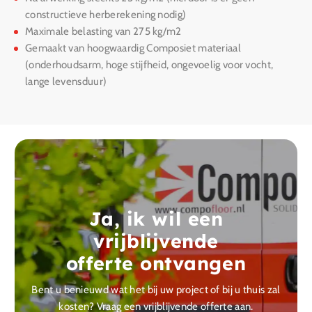
constructieve herberekening nodig)
Maximale belasting van 275 kg/m2
Gemaakt van hoogwaardig Composiet materiaal
(onderhoudsarm, hoge stijfheid, ongevoelig voor vocht,
lange levensduur)
Ja, ik wil een
vrijblijvende
offerte ontvangen
Bent u benieuwd wat het bij uw project of bij u thuis zal
kosten? Vraag een vrijblijvende offerte aan.