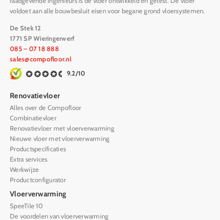
raadgevende ingenieurs is de vloer ontwikkeld en getest. De vloer
voldoet aan alle bouwbesluit eisen voor begane grond vloersystemen.
De Stek 12
1771 SP Wieringerwerf
085 – 07 18 888
sales@compofloor.nl
9.2/10
Renovatievloer
Alles over de Compofloor
Combinatievloer
Renovatievloer met vloerverwarming
Nieuwe vloer met vloerverwarming
Productspecificaties
Extra services
Werkwijze
Productconfigurator
Vloerverwarming
SpeeTile 10
De voordelen van vloerverwarming