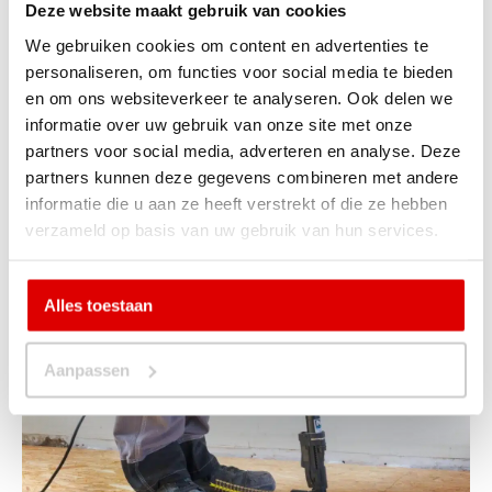
Deze website maakt gebruik van cookies
Bij pakket 1 word je volledig ondersteunt. Bekijk hieronder
welke fases je doorloopt en hoe jij met dit pakket gemakkelijk
We gebruiken cookies om content en advertenties te
de vloer kunt leggen:
personaliseren, om functies voor social media te bieden
en om ons websiteverkeer te analyseren. Ook delen we
Montage samen met een ervaren monteur van Compofloor
informatie over uw gebruik van onze site met onze
Tips en tricks voor de toekomst
partners voor social media, adverteren en analyse. Deze
Gebruik van al het professionele gereedschap van
partners kunnen deze gegevens combineren met andere
Compofloor
informatie die u aan ze heeft verstrekt of die ze hebben
Volledige begeleiding tijdens de montage
verzameld op basis van uw gebruik van hun services.
Perfecte basis van het opleidingstraject
Alles toestaan
Aanpassen