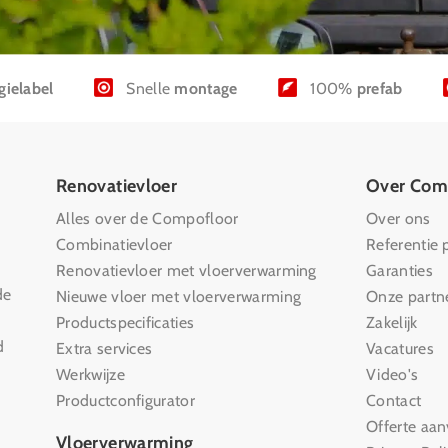
gielabel
Snelle
montage
100%
prefab
Renovatievloer
Over Com
Alles over de Compofloor
Over ons
Combinatievloer
Referentie 
Renovatievloer met vloerverwarming
Garanties
de
Nieuwe vloer met vloerverwarming
Onze partn
Productspecificaties
Zakelijk
d
Extra services
Vacatures
Werkwijze
Video's
Productconfigurator
Contact
Offerte aan
Vloerverwarming