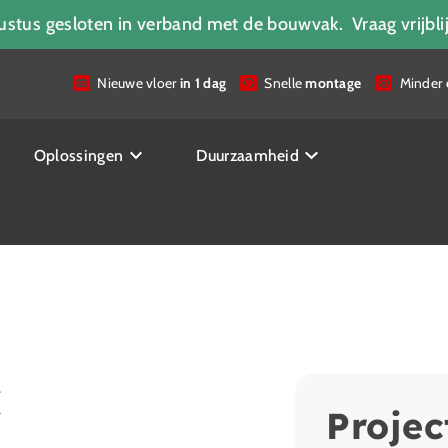
ugustus gesloten in verband met de bouwvak. Vraag vrijbl
Nieuwe vloer
in 1 dag
Snelle
montage
Minder
Oplossingen
Duurzaamheid
k
Projec