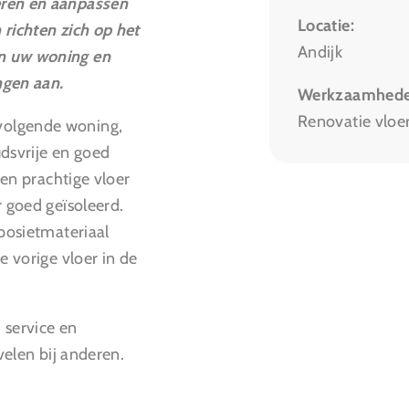
eren en aanpassen
Locatie:
richten zich op het
Andijk
an uw woning en
ngen aan.
Werkzaamhede
Renovatie vloe
volgende woning,
dsvrije en goed
een prachtige vloer
r goed geïsoleerd.
mposietmateriaal
e vorige vloer in de
service en
evelen bij anderen.