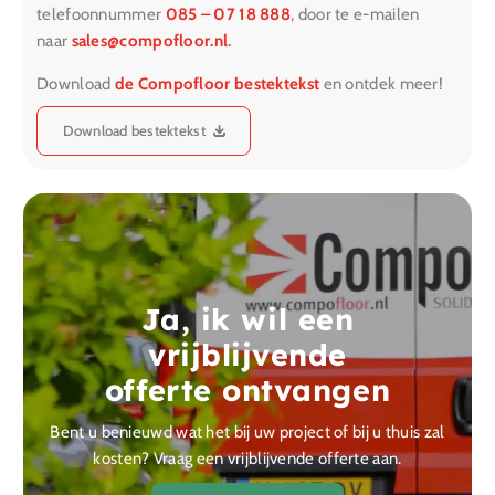
telefoonnummer
085 – 07 18 888
, door te e-mailen
naar
sales@compofloor.nl
.
Download
de Compofloor bestektekst
en ontdek meer!
Download bestektekst
Ja, ik wil een
vrijblijvende
offerte ontvangen
Bent u benieuwd wat het bij uw project of bij u thuis zal
kosten? Vraag een vrijblijvende offerte aan.