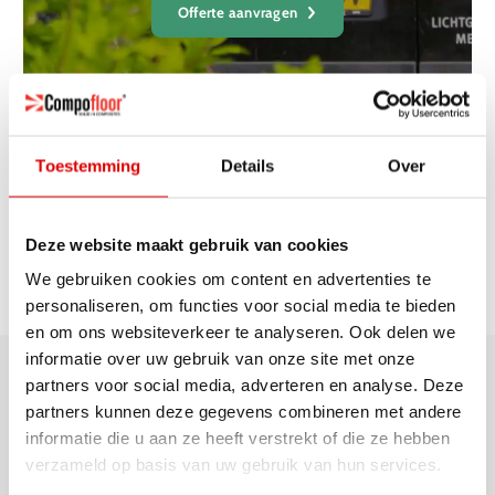
Offerte aanvragen
Toestemming
Details
Over
Lagere
energiekosten
Beter
energielabel
Snelle
montage
Deze website maakt gebruik van cookies
100%
prefab
We gebruiken cookies om content en advertenties te
Voor
iedere woning
personaliseren, om functies voor social media te bieden
100%
luchtdicht
en om ons websiteverkeer te analyseren. Ook delen we
informatie over uw gebruik van onze site met onze
partners voor social media, adverteren en analyse. Deze
partners kunnen deze gegevens combineren met andere
Compofloor is een betrouwbaar en bewezen vloersysteem. In nauwe
informatie die u aan ze heeft verstrekt of die ze hebben
samenwerking met de Technische Universiteit Eindhoven en IMd
verzameld op basis van uw gebruik van hun services.
raadgevende ingenieurs is de vloer ontwikkeld en getest. De vloer
voldoet aan alle bouwbesluit eisen voor begane grond vloersystemen.