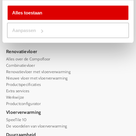
De Stek 12
Alles toestaan
1771 SP Wieringerwerf
085 – 07 18 888
sales@compofloor.nl
Aanpassen
9.2/10
Renovatievloer
Alles over de Compofloor
Combinatievloer
Renovatievloer met vloerverwarming
Nieuwe vloer met vloerverwarming
Productspecificaties
Extra services
Werkwijze
Productconfigurator
Vloerverwarming
SpeeTile 10
De voordelen van vloerverwarming
Duurzaamheid