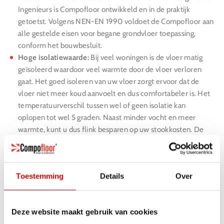
Ingenieurs is Compofloor ontwikkeld en in de praktijk
getoetst. Volgens NEN-EN 1990 voldoet de Compofloor aan
alle gestelde eisen voor begane grondvloer toepassing,
conform het bouwbesluit.
Hoge isolatiewaarde:
Bij veel woningen is de vloer matig
geïsoleerd waardoor veel warmte door de vloer verloren
gaat. Het goed isoleren van uw vloer zorgt ervoor dat de
vloer niet meer koud aanvoelt en dus comfortabeler is. Het
temperatuurverschil tussen wel of geen isolatie kan
oplopen tot wel 5 graden. Naast minder vocht en meer
warmte, kunt u dus flink besparen op uw stookkosten. De
vloer heeft een RC-waarde van 4,38 m2K/W.
Eenvoudige en snelle montage:
Compofloor wordt in onze
eigen fabriek geprefabriceerd en staat hiermee garant voor
Toestemming
Details
Over
een stabiele kwaliteit en snelle montage. Doordat de
elementen in elkaar worden geklikt passen de elementen
100%.
Deze website maakt gebruik van cookies
Geen afval:
Compofloor wordt Prefab aangeleverd. Dit