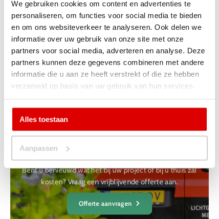
betekent dat er tijdens de montage van de vloer geen
We gebruiken cookies om content en advertenties te
verspanende bewerkingen uitgevoerd worden. De overlast
personaliseren, om functies voor social media te bieden
voor de bewoners en de buurt wordt hierdoor tot minimum
en om ons websiteverkeer te analyseren. Ook delen we
beperkt. Ook is er tijdens de montage weinig rest-materiaal
informatie over uw gebruik van onze site met onze
zodat uw woning niet wordt vervuild.
partners voor social media, adverteren en analyse. Deze
partners kunnen deze gegevens combineren met andere
informatie die u aan ze heeft verstrekt of die ze hebben
verzameld op basis van uw gebruik van hun services.
Ja, ik wil een
Alles toestaan
vrijblijvende
offerte ontvangen
Aanpassen
Bent u benieuwd wat het bij uw project of bij u thuis zal
kosten? Vraag een vrijblijvende offerte aan.
Offerte aanvragen